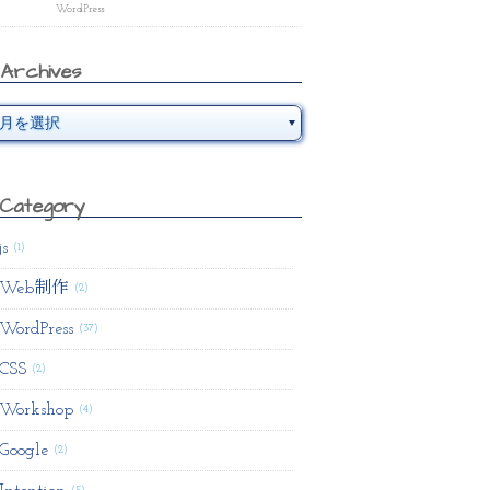
WordPress
Archives
Category
js
(1)
Web制作
(2)
WordPress
(37)
CSS
(2)
Workshop
(4)
Google
(2)