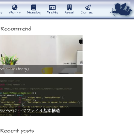
ce
Works
Monolog
Profile
About
Contact
Recommend
out『Sensitivity』
ordPressテーマファイル基本構造
Recent posts