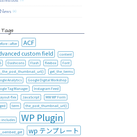
Intention
(5)
News
(6)
Tags
ACF
efore ::after
dvanced custom field
content
S
Dashicons
Flash
flexbox
Font
t_the_post_thumbnail_url()
get_the_terms
ogle Analytics
Google Digital Workshop
ogle Tag Manager
Instagram Feed
layout-flex
JavaScript
MW WP Form
ged
term
the_post_thumbnail_url()
WP Plugin
-includes
wp テンプレート
_oembed_get