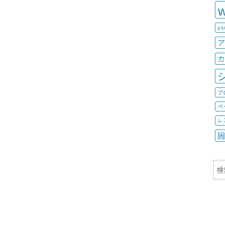
y
ア
カ
ブ
ペ
レ
固