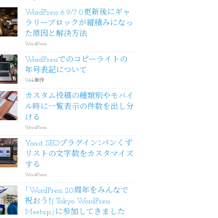
WordPress 6.9/7.0更新後にギャ
ラリーブロックが縦積みになっ
た原因と解決方法
WordPress
WordPressでのコピーライトの
年号表記について
Web制作
カスタム投稿の種類別やモバイ
ル時に一覧表示の件数を出し分
ける
WordPress
Yoast SEOプラグイン：パンくず
リストの文字数をカスタマイズ
する
WordPress
「WordPress 20周年をみんなで
祝おう！| Tokyo WordPress
Meetup」に参加してきました