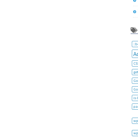
::b
A
CS
ge
Go
Go
is-
pa
wp
wp