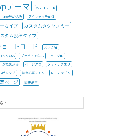
wpテーマ
Yaku Han JP
outube埋め込み
アイキャッチ画像
ーカイブ
カスタムタクソノミー
スタム投稿タイプ
ショートコード
スラグ名
ロックCSS
プラグイン無し
ページID
ージ埋め込み
ページ送り
メディアクエリ
スポンシブ
前後記事リンク
同一カテゴリ
定ページ
関連記事