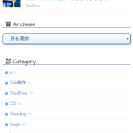
WordPress
Archives
Category
js
(1)
Web制作
(2)
WordPress
(37)
CSS
(2)
Workshop
(4)
Google
(2)