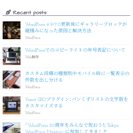
Recent posts
WordPress 6.9/7.0更新後にギャラリーブロックが
縦積みになった原因と解決方法
WordPress
WordPressでのコピーライトの年号表記について
Web制作
カスタム投稿の種類別やモバイル時に一覧表示の
件数を出し分ける
WordPress
Yoast SEOプラグイン：パンくずリストの文字数を
カスタマイズする
WordPress
「WordPress 20周年をみんなで祝おう！| Tokyo
WordPress Meetup」に参加してきました