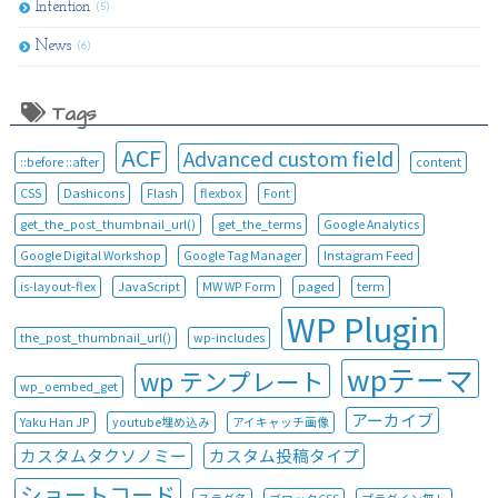
Intention
(5)
News
(6)
Tags
ACF
Advanced custom field
::before ::after
content
CSS
Dashicons
Flash
flexbox
Font
get_the_post_thumbnail_url()
get_the_terms
Google Analytics
Google Digital Workshop
Google Tag Manager
Instagram Feed
is-layout-flex
JavaScript
MW WP Form
paged
term
WP Plugin
the_post_thumbnail_url()
wp-includes
wpテーマ
wp テンプレート
wp_oembed_get
アーカイブ
Yaku Han JP
youtube埋め込み
アイキャッチ画像
カスタムタクソノミー
カスタム投稿タイプ
ショートコード