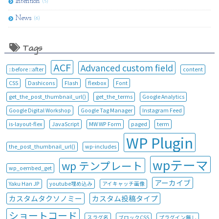
Intention
(5)
News
(6)
Tags
ACF
Advanced custom field
::before ::after
content
CSS
Dashicons
Flash
flexbox
Font
get_the_post_thumbnail_url()
get_the_terms
Google Analytics
Google Digital Workshop
Google Tag Manager
Instagram Feed
is-layout-flex
JavaScript
MW WP Form
paged
term
WP Plugin
the_post_thumbnail_url()
wp-includes
wpテーマ
wp テンプレート
wp_oembed_get
アーカイブ
Yaku Han JP
youtube埋め込み
アイキャッチ画像
カスタムタクソノミー
カスタム投稿タイプ
ショートコード
スラグ名
ブロックCSS
プラグイン無し