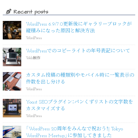
Recent posts
WordPress 6.9/7.0更新後にギャラリーブロックが
縦積みになった原因と解決方法
WordPress
WordPressでのコピーライトの年号表記について
Web制作
カスタム投稿の種類別やモバイル時に一覧表示の
件数を出し分ける
WordPress
Yoast SEOプラグイン：パンくずリストの文字数を
カスタマイズする
WordPress
「WordPress 20周年をみんなで祝おう！| Tokyo
WordPress Meetup」に参加してきました