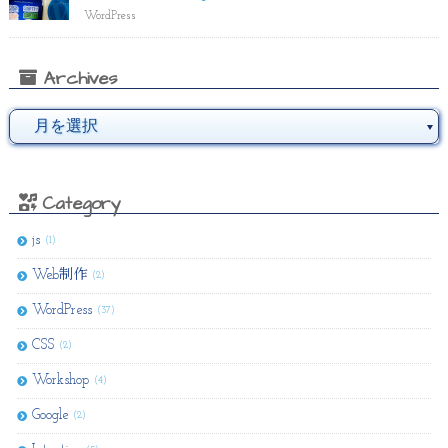
WordPress
Archives
Category
js
(1)
Web制作
(2)
WordPress
(37)
CSS
(2)
Workshop
(4)
Google
(2)