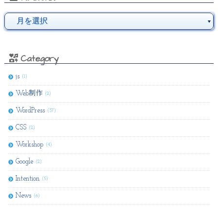
Category
js
(1)
Web制作
(2)
WordPress
(37)
CSS
(2)
Workshop
(4)
Google
(2)
Intention
(5)
News
(6)