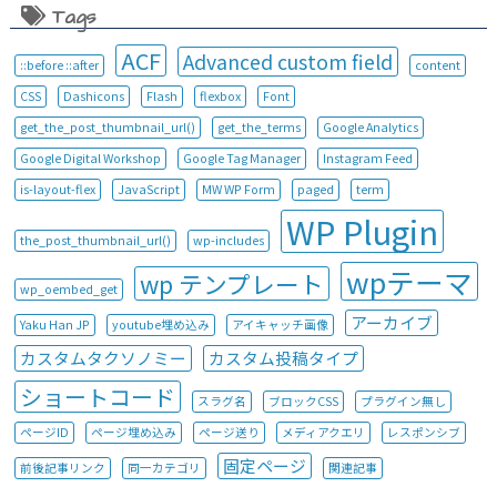
Tags
ACF
Advanced custom field
::before ::after
content
CSS
Dashicons
Flash
flexbox
Font
get_the_post_thumbnail_url()
get_the_terms
Google Analytics
Google Digital Workshop
Google Tag Manager
Instagram Feed
is-layout-flex
JavaScript
MW WP Form
paged
term
WP Plugin
the_post_thumbnail_url()
wp-includes
wpテーマ
wp テンプレート
wp_oembed_get
アーカイブ
Yaku Han JP
youtube埋め込み
アイキャッチ画像
カスタムタクソノミー
カスタム投稿タイプ
ショートコード
スラグ名
ブロックCSS
プラグイン無し
ページID
ページ埋め込み
ページ送り
メディアクエリ
レスポンシブ
固定ページ
前後記事リンク
同一カテゴリ
関連記事