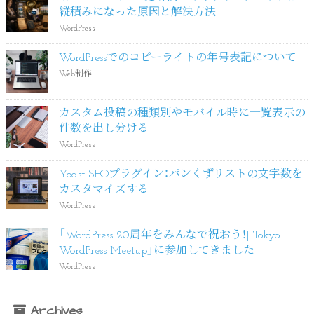
縦積みになった原因と解決方法
WordPress
WordPressでのコピーライトの年号表記について
Web制作
カスタム投稿の種類別やモバイル時に一覧表示の
件数を出し分ける
WordPress
Yoast SEOプラグイン：パンくずリストの文字数を
カスタマイズする
WordPress
「WordPress 20周年をみんなで祝おう！| Tokyo
WordPress Meetup」に参加してきました
WordPress
Archives