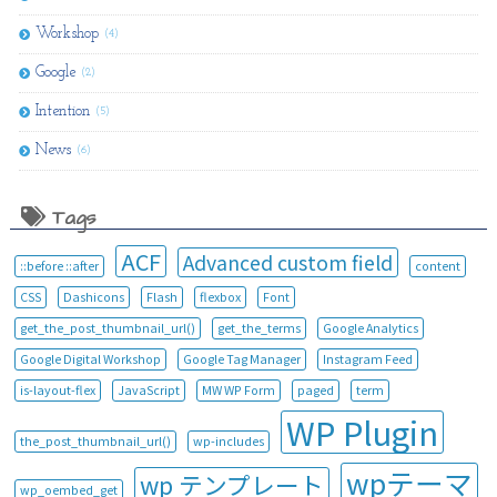
Workshop
(4)
Google
(2)
Intention
(5)
News
(6)
Tags
ACF
Advanced custom field
::before ::after
content
CSS
Dashicons
Flash
flexbox
Font
get_the_post_thumbnail_url()
get_the_terms
Google Analytics
Google Digital Workshop
Google Tag Manager
Instagram Feed
is-layout-flex
JavaScript
MW WP Form
paged
term
WP Plugin
the_post_thumbnail_url()
wp-includes
wpテーマ
wp テンプレート
wp_oembed_get