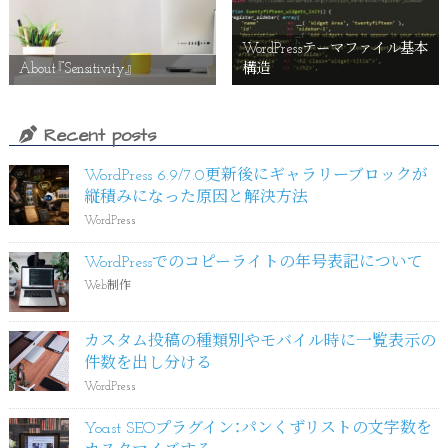
WordPressテーマファイル基本
About『Sensitivity』
構造
Recent posts
WordPress 6.9/7.0更新後にギャラリーブロックが
縦積みになった原因と解決方法
WordPress
WordPressでのコピーライトの年号表記について
Web制作
カスタム投稿の種類別やモバイル時に一覧表示の
件数を出し分ける
WordPress
Yoast SEOプラグイン：パンくずリストの文字数を